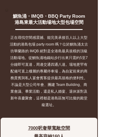
鰂魚涌・IMQB・BBQ Party Room
港島東最大活動場地大型包場空間
正在尋找空間感震撼、能完美承接百人以上大型
活動的港島包場 party room 嗎？位於鰂魚涌太古
坊華蘭路的 IMQB 絕對是全港島最具規模的頂級
活動場地。從鰂魚涌地鐵站步行出來只需約5至7
分鐘即可直達，周邊交通四通八達。場地更罕有
配備可直上樓層的專屬停車場，為自駕前來的商
務貴賓與私人宴會賓客提供最高規格的便利性。
不論是大型公司年會、團建 Team Building、商
業會議、畢業活動，還是私人婚宴、退休派對及
新年喜慶聚會，這裡都是港島區無可比擬的殿堂
級選址。
7000呎奢華寬敞空間
最高容納160人