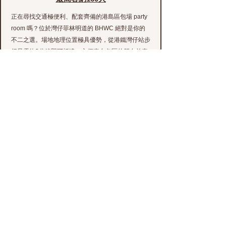
正在尋找交通極便利、配套齊備的港島區包場 party
room 嗎？位於灣仔菲林明道的 BHWC 絕對是你的
不二之選。場地地理位置極具優勢，從港鐵灣仔站步
行只需約3分鐘即可抵達，方便來自各區的朋友前來
聚會。這裡提供舒適的獨立包場空間，非常適合舉辦
中小型生日派對、老友敘舊、節日慶祝或者公司小組
聯誼活動。
專屬戶外露台BBQ
多元餐飲加購
IMQB 建築面積高達7000呎，是目前港島東極罕有
的大型專屬獨立包場空間，最高可同時容納160位賓
客。場內規劃大氣磅礡，室內設有男女專屬洗手間，
且大廈內部同步配置了完全符合規格的殘疾人士洗手
間，全面照顧不同賓客的需要。
尊貴戶外露天平台
室內多功能專業舞台設備