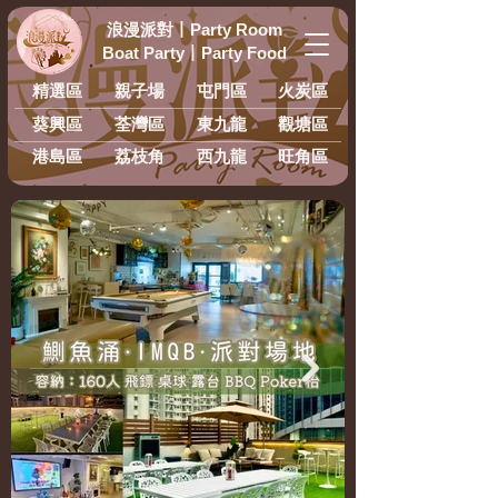
浪漫派對
丨
Party Room
Boat Party
丨
Party Food
精選區
親子場
屯門區
火炭區
葵興區
荃灣區
東九龍
​觀塘區
港島區
荔枝角
西九龍
旺角區