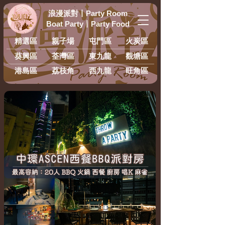
浪漫派對
丨
Party Room
Boat Party
丨
Party Food
精選區
親子場
屯門區
火炭區
葵興區
荃灣區
東九龍
​觀塘區
港島區
荔枝角
西九龍
旺角區