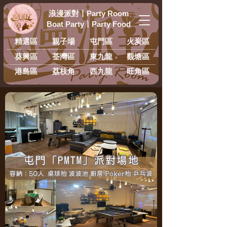
浪漫派對
丨
Party Room
Boat Party
丨
Party Food
精選區
親子場
屯門區
火炭區
葵興區
荃灣區
東九龍
​觀塘區
港島區
荔枝角
西九龍
旺角區