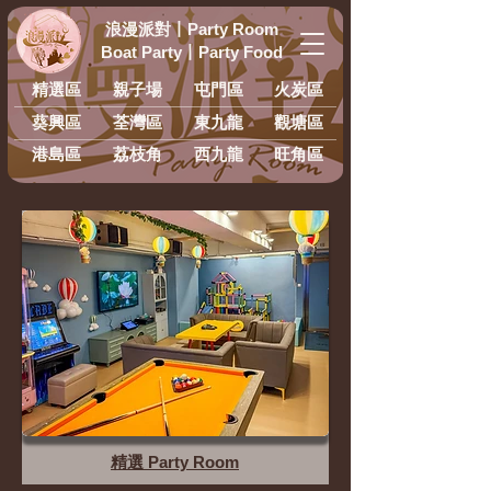
浪漫派對
丨
Party Room
Boat Party
丨
Party Food
精選區
親子場
屯門區
火炭區
葵興區
荃灣區
東九龍
​觀塘區
港島區
荔枝角
西九龍
旺角區
精選 Party Room