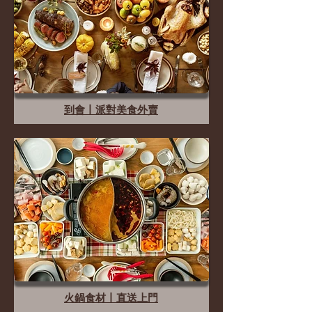
​到會丨派對美食外賣
火鍋食材丨直送上門