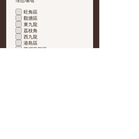
理想場地
*
填
旺角區
觀塘區
東九龍
荔枝角
西九龍
港島區
荃灣葵興區
火炭大圍區
屯門元朗區
可以任何地區
租船/船屋/魚排
WhatsApp電話
提交