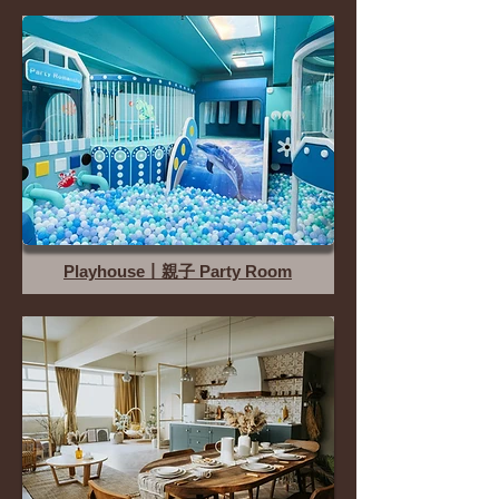
Playhouse丨親子 Party Room