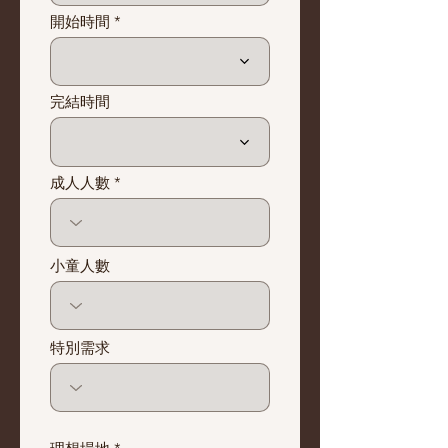
i
r
開始時間
e
d
完結時間
成人人數
小童人數
特別需求
必