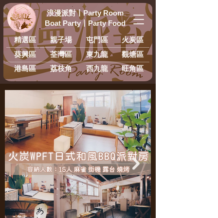
浪漫派對
丨
Party Room
Boat Party
丨
Party Food
精選區
親子場
屯門區
火炭區
葵興區
荃灣區
東九龍
​觀塘區
港島區
荔枝角
西九龍
旺角區