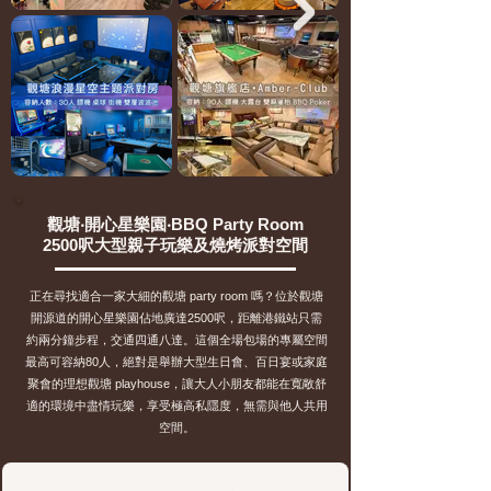
觀塘‧開心星樂園‧BBQ Party Room
2500呎大型親子玩樂及燒烤派對空間
正在尋找適合一家大細的觀塘 party room 嗎？位於觀塘
開源道的開心星樂園佔地廣達2500呎，距離港鐵站只需
約兩分鐘步程，交通四通八達。這個全場包場的專屬空間
最高可容納80人，絕對是舉辦大型生日會、百日宴或家庭
聚會的理想觀塘 playhouse，讓大人小朋友都能在寬敞舒
適的環境中盡情玩樂，享受極高私隱度，無需與他人共用
空間。