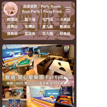
浪漫派對
丨
Party Room
Boat Party
丨
Party Food
精選區
親子場
屯門區
火炭區
葵興區
荃灣區
東九龍
​觀塘區
港島區
荔枝角
西九龍
旺角區