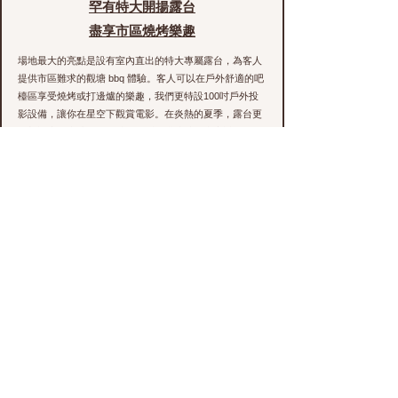
罕有特大開揚露台
盡享市區燒烤樂趣
場地最大的亮點是設有室內直出的特大專屬露台，為客人
提供市區難求的觀塘 bbq 體驗。客人可以在戶外舒適的吧
檯區享受燒烤或打邊爐的樂趣，我們更特設100吋戶外投
影設備，讓你在星空下觀賞電影。在炎熱的夏季，露台更
可加設大型水池及吹氣城堡，瞬間變成消暑水上樂園，為
派對增添無限動感與歡樂。
專屬兒童遊樂專區
打造夢幻親子時光
作為極受歡迎的觀塘親子 partyroom，我們特別規劃了豐
富的兒童專區。場內設有超級大波波池，並可提早預約室
內滑梯及可愛木馬，讓小朋友盡情放電。我們亦提供多款
適合兒童的益智桌上遊戲，配合場內的星光牆與夢幻打卡
位，為小朋友打造一個充滿童趣的專屬天地，絕對是家長
們舉辦兒童派對的不二之選。
頂級綜合娛樂設施
滿足全方位玩樂需求